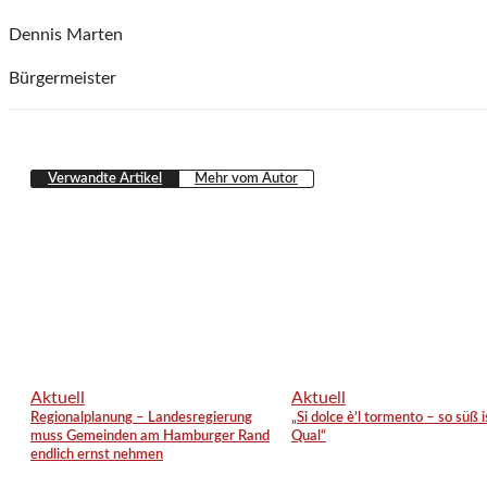
Dennis Marten
Bürgermeister
Verwandte Artikel
Mehr vom Autor
Aktuell
Aktuell
Regionalplanung – Landesregierung
„Si dolce è’l tormento – so süß i
muss Gemeinden am Hamburger Rand
Qual“
endlich ernst nehmen