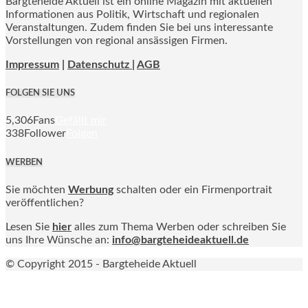
Bargteheide Aktuell ist ein online Magazin mit aktuellen
Informationen aus Politik, Wirtschaft und regionalen
Veranstaltungen. Zudem finden Sie bei uns interessante
Vorstellungen von regional ansässigen Firmen.
Impressum
|
Datenschutz |
AGB
FOLGEN SIE UNS
5,306
Fans
Gefällt mir
338
Follower
Folgen
WERBEN
Sie möchten
Werbung
schalten oder ein Firmenportrait
veröffentlichen?
Lesen Sie
hier
alles zum Thema Werben oder schreiben Sie
uns Ihre Wünsche an:
info@bargteheideaktuell.de
© Copyright 2015 - Bargteheide Aktuell