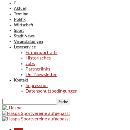
Aktuell
Termine
Politik
Wirtschaft
Sport
Stadt News
Veranstaltungen
Leserservice
Firmenportraits
Historisches
Jobs
Partnerlinks
Der Newsletter
Kontakt
Impressum
Datenschutzbedingungen
Aktuell