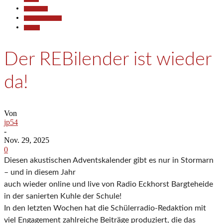
Gesellschaft
Pressemitteilungen
Termine
Der REBilender ist wieder
da!
Von
jp54
-
Nov. 29, 2025
0
Diesen akustischen Adventskalender gibt es nur in Stormarn
– und in diesem Jahr
auch wieder online und live von Radio Eckhorst Bargteheide
in der sanierten Kuhle der Schule!
In den letzten Wochen hat die Schülerradio-Redaktion mit
viel Engagement zahlreiche Beiträge produziert, die das