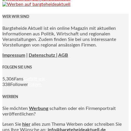
WER WIR SIND
Bargteheide Aktuell ist ein online Magazin mit aktuellen
Informationen aus Politik, Wirtschaft und regionalen
Veranstaltungen. Zudem finden Sie bei uns interessante
Vorstellungen von regional ansässigen Firmen.
Impressum
|
Datenschutz |
AGB
FOLGEN SIE UNS
5,306
Fans
Gefällt mir
338
Follower
Folgen
WERBEN
Sie möchten
Werbung
schalten oder ein Firmenportrait
veröffentlichen?
Lesen Sie
hier
alles zum Thema Werben oder schreiben Sie
uns Ihre Wünsche an:
info@bargteheideaktuell.de