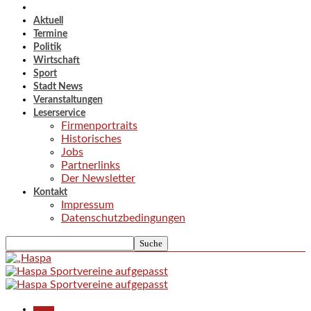
Aktuell
Termine
Politik
Wirtschaft
Sport
Stadt News
Veranstaltungen
Leserservice
Firmenportraits
Historisches
Jobs
Partnerlinks
Der Newsletter
Kontakt
Impressum
Datenschutzbedingungen
Aktuell