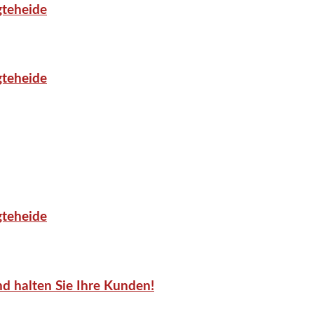
gteheide
gteheide
gteheide
d halten Sie Ihre Kunden!