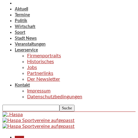
Aktuell
Termine
Politik
Wirtschaft
Sport
Stadt News
Veranstaltungen
Leserservice
Firmenportraits
Historisches
Jobs
Partnerlinks
Der Newsletter
Kontakt
Impressum
Datenschutzbedingungen
Aktuell