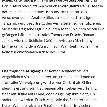
Rollen, unter anderem in Filmen wie Systemsprenger und
Berlin Alexanderplatz. An Schuchs Seite
glänzt Paula Beer
in
der Rolle der Julika Stiller-Tschudy, der Ehefrau des
verschwundenen Anatol Stiller. Julika, eine ehemalige
Tänzerin, wird beauftragt, den Verhafteten zu identifizieren.
Sie ist die tragische Figur, die ihren Mann in einem festen Bild
gefangen hält – ein zentrales Thema von Frischs Roman.
Julikas widersprüchliche Gefühle zwischen Ablehnung,
Erinnerung und dem Wunsch nach Wahrheit machen ihre
Rolle zur emotionalen Achse des Films.
Der tragische Ausgang
: Der Roman schildert Stillers
vergeblichen Versuch, der Vergangenheit zu entkommen.
Trotz aller Verweigerung wird er vor Gericht als Stiller
identifiziert und somit zu seinem alten Leben verurteilt. Er
zieht mit Julika aufs Land, doch es gelingt ihm nicht, ein
anderer zu werden. Frisch zeigt, wie das Scheitern an der
freien Wahl der eigenen Persönlichkeit zur tragischen