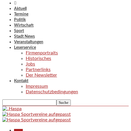
Aktuell
Termine
Politik
Wirtschaft
Sport
Stadt News
Veranstaltungen
Leserservice
Firmenportraits
Historisches
Jobs
Partnerlinks
Der Newsletter
Kontakt
Impressum
Datenschutzbedingungen
Aktuell