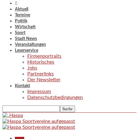
Aktuell
Termine
Politik
Wirtschaft
Sport
Stadt News
Veranstaltungen
Leserservice
Firmenportraits
Historisches
Jobs
Partnerlinks
Der Newsletter
Kontakt
Impressum
Datenschutzbedingungen
Aktuell