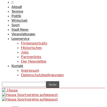
Aktuell
Termine
Politik
Wirtschaft
Sport
Stadt News
Veranstaltungen
Leserservice
Firmenportraits
Historisches
Jobs
Partnerlinks
Der Newsletter
Kontakt
Impressum
Datenschutzbedingungen