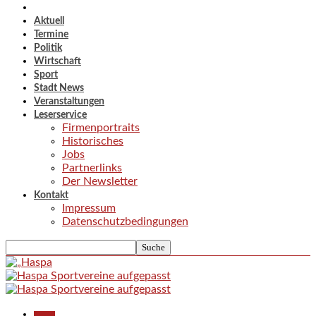
Aktuell
Termine
Politik
Wirtschaft
Sport
Stadt News
Veranstaltungen
Leserservice
Firmenportraits
Historisches
Jobs
Partnerlinks
Der Newsletter
Kontakt
Impressum
Datenschutzbedingungen
Aktuell