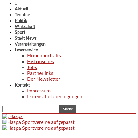
Aktuell
Termine
Politik
Wirtschaft
Sport
Stadt News
Veranstaltungen
Leserservice
Firmenportraits
Historisches
Jobs
Partnerlinks
Der Newsletter
Kontakt
Impressum
Datenschutzbedingungen