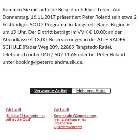
Kommen Sie mit auf eine Reise durch Elvis` Leben. Am
Donnerstag, 16.11.2017 präsentiert Peter Roland sein etwa 2
½ stündiges SOLO-Programm in Tangstedt-Rade. Beginn ist
um 19 Uhr. Der Eintritt beträgt im VVK € 10,00; an der
Abendkasse € 13,00. Reservierungen in der ALTE RADER
SCHULE (Rader Weg 209, 22889 Tangstedt-Rade),
telefonisch unter 040 / 607 11 68 oder bei Peter Roland
unter booking@peterrolandmusik.de.
Verwandte Artikel
Mehr vom Autor
Aktuell
Aktuell
„Si dolce è’l tormento – so
Kommunale Wärmeplanung,
süß ist die Qual“
hier: Erstellung eines
integrierten
Quartierskonzepts