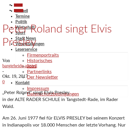
Aktuell
Termine
Aktuell
Termine
Politik
Peter Roland singt Elvis
Wirtschaft
Sport
Stadt News
Presley
Veranstaltungen
Leserservice
Firmenportraits
Von
Historisches
bargteheide-aktuell
Jobs
-
Partnerlinks
Okt. 19, 2017
Der Newsletter
0
Kontakt
Impressum
„Peter Roland“ singt Elvis Presley
Datenschutzbedingungen
in der ALTE RADER SCHULE in Tangstedt-Rade, im Rader
Wald.
Am 26. Juni 1977 fiel für ELVIS PRESLEY bei seinem Konzert
in Indianapolis vor 18.000 Menschen der letzte Vorhang. Nur