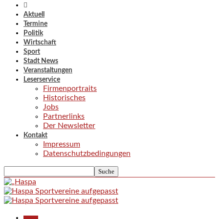
Aktuell
Termine
Politik
Wirtschaft
Sport
Stadt News
Veranstaltungen
Leserservice
Firmenportraits
Historisches
Jobs
Partnerlinks
Der Newsletter
Kontakt
Impressum
Datenschutzbedingungen
Aktuell