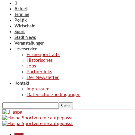
Aktuell
Termine
Politik
Wirtschaft
Sport
Stadt News
Veranstaltungen
Leserservice
Firmenportraits
Historisches
Jobs
Partnerlinks
Der Newsletter
Kontakt
Impressum
Datenschutzbedingungen
Aktuell