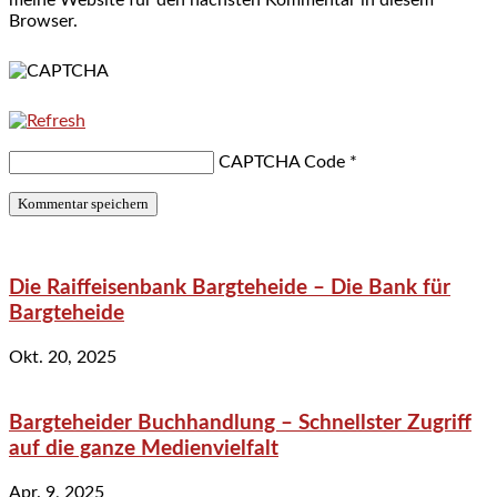
Browser.
CAPTCHA Code
*
Die Raiffeisenbank Bargteheide – Die Bank für
Bargteheide
Okt. 20, 2025
Bargteheider Buchhandlung – Schnellster Zugriff
auf die ganze Medienvielfalt
Apr. 9, 2025