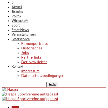
Aktuell
Termine
Politik
Wirtschaft
Sport
Stadt News
Veranstaltungen
Leserservice
Firmenportraits
Historisches
Jobs
Partnerlinks
Der Newsletter
Kontakt
Impressum
Datenschutzbedingungen
Aktuell