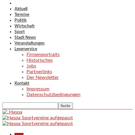
Aktuell
Termine
Politik
Wirtschaft
Sport
Stadt News
Veranstaltungen
Leserservice
Firmenportraits
Historisches
Jobs
Partnerlinks
Der Newsletter
Kontakt
Impressum
Datenschutzbedingungen
Aktuell