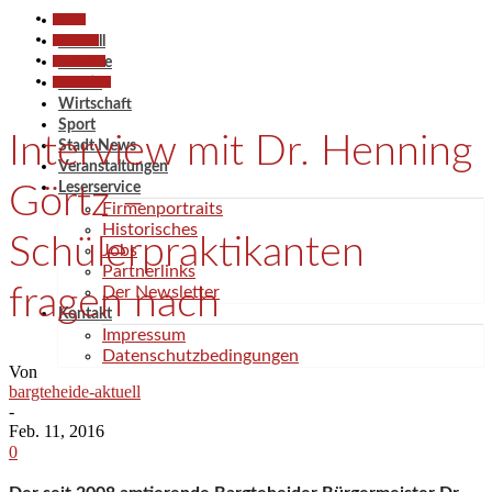
Aktuell
Allgemein
Aktuell
Gesellschaft
Termine
Kommunales
Politik
Wirtschaft
Sport
Interview mit Dr. Henning
Stadt News
Veranstaltungen
Leserservice
Görtz –
Firmenportraits
Historisches
Schülerpraktikanten
Jobs
Partnerlinks
fragen nach
Der Newsletter
Kontakt
Impressum
Datenschutzbedingungen
Von
bargteheide-aktuell
-
Feb. 11, 2016
0