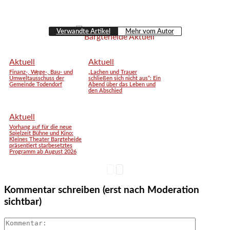
Verwandte Artikel
Mehr vom Autor
Aktuell
Aktuell
Finanz-, Wege-, Bau- und
„Lachen und Trauer
Umweltausschuss der
schließen sich nicht aus“: Ein
Gemeinde Todendorf
Abend über das Leben und
den Abschied
Aktuell
Vorhang auf für die neue
Spielzeit Bühne und Kino:
Kleines Theater Bargteheide
präsentiert starbesetztes
Programm ab August 2026
Kommentar schreiben (erst nach Moderation
sichtbar)