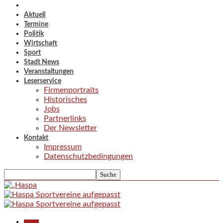
Aktuell
Termine
Politik
Wirtschaft
Sport
Stadt News
Veranstaltungen
Leserservice
Firmenportraits
Historisches
Jobs
Partnerlinks
Der Newsletter
Kontakt
Impressum
Datenschutzbedingungen
Aktuell