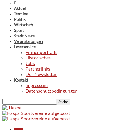
Aktuell
Termine
Politik
Wirtschaft
Sport
Stadt News
Veranstaltungen
Leserservice
Firmenportraits
Historisches
Jobs
Partnerlinks
Der Newsletter
Kontakt
Impressum
Datenschutzbedingungen
Aktuell