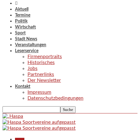
Aktuell
Termine
Politik
Wirtschaft
Sport
Stadt News
Veranstaltungen
Leserservice
Firmenportraits
Historisches
Jobs
Partnerlinks
Der Newsletter
Kontakt
Impressum
Datenschutzbedingungen
Aktuell