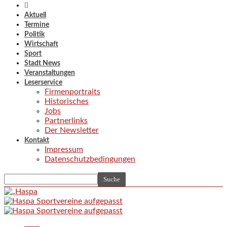
Aktuell
Termine
Politik
Wirtschaft
Sport
Stadt News
Veranstaltungen
Leserservice
Firmenportraits
Historisches
Jobs
Partnerlinks
Der Newsletter
Kontakt
Impressum
Datenschutzbedingungen