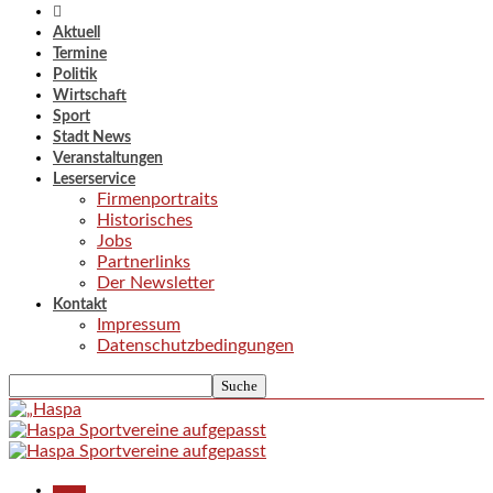
Aktuell
Termine
Politik
Wirtschaft
Sport
Stadt News
Veranstaltungen
Leserservice
Firmenportraits
Historisches
Jobs
Partnerlinks
Der Newsletter
Kontakt
Impressum
Datenschutzbedingungen
Aktuell