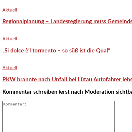
Aktuell
Regionalplanung – Landesregierung muss Gemeind
Aktuell
„Si dolce è’l tormento – so süß ist die Qual“
Aktuell
PKW brannte nach Unfall bei Lütau Autofahrer lebe
Kommentar schreiben (erst nach Moderation sichtb