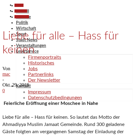
Aktuell
Allgemein
Aktuell
Gesellschaft
Termine
Politik
Wirtschaft
Liebe für alle – Hass für
Sport
Stadt News
Veranstaltungen
keinen
Leserservice
Firmenportraits
Historisches
Von
Jobs
mac
Partnerlinks
-
Der Newsletter
Okt. 29, 2019
Kontakt
0
Impressum
Datenschutzbedingungen
Feierliche Eröffnung einer Moschee in Nahe
Liebe für alle – Hass für keinen. So lautet das Motto der
Ahmadiyya Muslim Jamaat Gemeinde. Rund 300 geladene
Gäste folgten am vergangenen Samstag der Einladung der