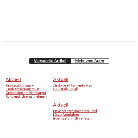
Verwandte Artikel
Mehr vom Autor
Aktuell
Aktuell
Regionalplanung –
„Si dolce è’l tormento – so
Landesregierung muss
süß ist die Qual“
Gemeinden am Hamburger
Rand endlich ernst nehmen
Aktuell
PKW brannte nach Unfall bei
Lütau Autofahrer
lebensgefährlich verletzt