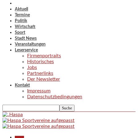
Aktuell
Termine
Politik
Wirtschaft
Sport
Stadt News
Veranstaltungen
Leserservice
Firmenportraits
Historisches
Jobs
Partnerlinks
Der Newsletter
Kontakt
Impressum
Datenschutzbedingungen
Aktuell