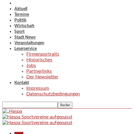
Aktuell
Termine
Politik
Wirtschaft
Sport
Stadt News
Veranstaltungen
Leserservice
Firmenportraits
Historisches
Jobs
Partnerlinks
Der Newsletter
Kontakt
Impressum
Datenschutzbedingungen
Aktuell