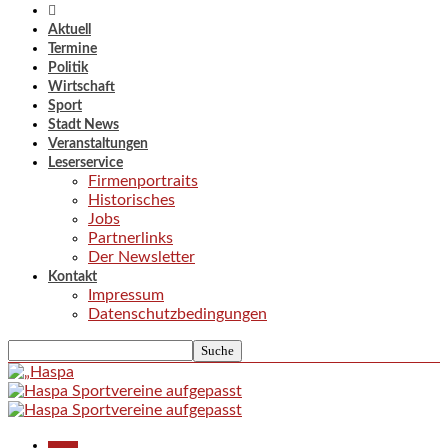
Aktuell
Termine
Politik
Wirtschaft
Sport
Stadt News
Veranstaltungen
Leserservice
Firmenportraits
Historisches
Jobs
Partnerlinks
Der Newsletter
Kontakt
Impressum
Datenschutzbedingungen
Aktuell