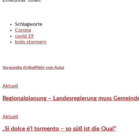
Einwohner*innen.
Schlagworte
Corona
covid 19
kreis stormarn
Verwandte Artikel
Mehr vom Autor
Aktuell
Regionalplanung – Landesregierung muss Gemeind
Aktuell
„Si dolce è’l tormento – so süß ist die Qual“