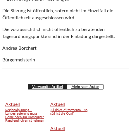
Die Sitzung ist öffentlich, sofern nicht im Einzelfall die
Öffentlichkeit ausgeschlossen wird.
Die voraussichtlich nicht öffentlich zu beratenden
Tagesordnungspunkte sind in der Einladung dargestellt.
Andrea Borchert
Bürgermeisterin
Verwandte Artikel
Mehr vom Autor
Aktuell
Aktuell
Regionalplanung –
„Si dolce è’l tormento – so
Landesregierung muss
süß ist die Qual“
Gemeinden am Hamburger
Rand endlich ernst nehmen
Aktuell