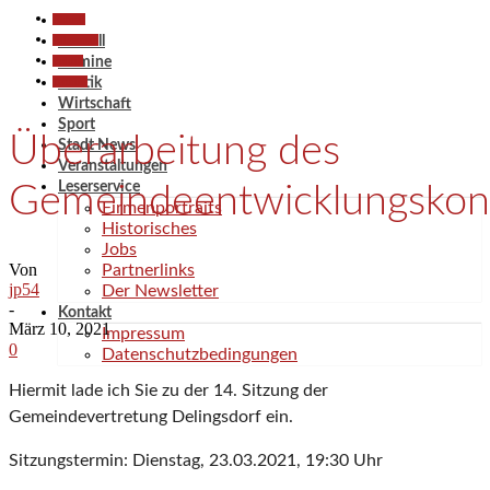
Aktuell
Allgemein
Aktuell
Politik
Termine
Termine
Politik
Wirtschaft
Sport
Überarbeitung des
Stadt News
Veranstaltungen
Leserservice
Gemeindeentwicklungskon
Firmenportraits
Historisches
Jobs
Von
Partnerlinks
jp54
Der Newsletter
-
Kontakt
März 10, 2021
Impressum
0
Datenschutzbedingungen
Hiermit lade ich Sie zu der 14. Sitzung der
Gemeindevertretung Delingsdorf ein.
Sitzungstermin: Dienstag, 23.03.2021, 19:30 Uhr