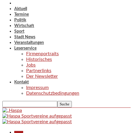
Aktuell
Termine
Politik
Wirtschaft
Sport
Stadt News
Veranstaltungen
Leserservice
Firmenportraits
Historisches
Jobs
Partnerlinks
Der Newsletter
Kontakt
Impressum
Datenschutzbedingungen
Aktuell