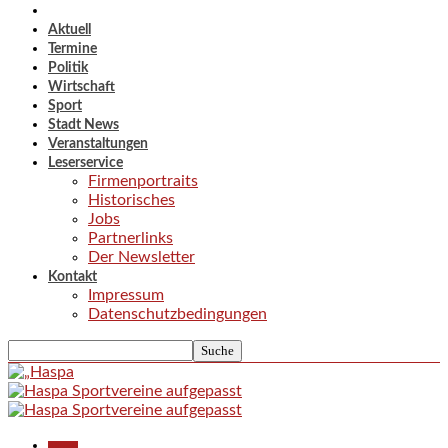
Aktuell
Termine
Politik
Wirtschaft
Sport
Stadt News
Veranstaltungen
Leserservice
Firmenportraits
Historisches
Jobs
Partnerlinks
Der Newsletter
Kontakt
Impressum
Datenschutzbedingungen
Aktuell