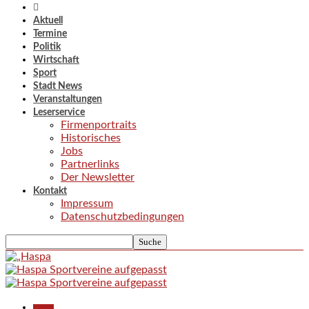
Aktuell
Termine
Politik
Wirtschaft
Sport
Stadt News
Veranstaltungen
Leserservice
Firmenportraits
Historisches
Jobs
Partnerlinks
Der Newsletter
Kontakt
Impressum
Datenschutzbedingungen
Aktuell