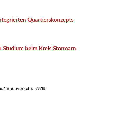
tegrierten Quartierskonzepts
r Studium beim Kreis Stormarn
d*innenverkehr…???!!!