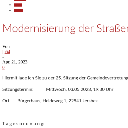
Politik
Termine
Modernisierung der Straß
Von
jp54
-
Apr. 21, 2023
0
Hiermit lade ich Sie zu der 25. Sitzung der Gemeindevertretung
Sitzungstermin: Mittwoch, 03.05.2023, 19:30 Uhr
Ort: Bürgerhaus, Heideweg 1, 22941 Jersbek
T a g e s o r d n u n g: