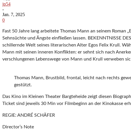
jp54
-
Jan. 7, 2025
0
Fast 50 Jahre lang arbeitete Thomas Mann an seinem Roman „Bek
Sehnsüchte und Ängste einfließen lassen. BEKENNTNISSE DES 
schillernde Welt seines literarischen Alter Egos Felix Krull. Wä
Mann mit seinen inneren Konflikten: er sehnt sich nach Anerken
verschlungenen Lebenswege von Mann und Krull verweben sich zu
Thomas Mann, Brustbild, frontal, leicht nach rechts gew
gestützt.
Das Kino im Kleinen Theater Bargteheide zeigt diesen Biographi
Ticket sind jeweils 30 Min vor Filmbeginn an der Kinokasse erhä
REGIE: ANDRÉ SCHÄFER
Director’s Note