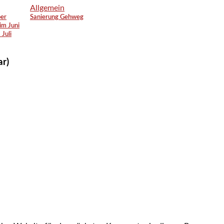
Allgemein
ber
Sanierung Gehweg
 im Juni
Juli
ar)