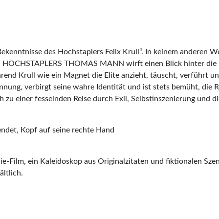
enntnisse des Hochstaplers Felix Krull“. In keinem anderen Werk
HOCHSTAPLERS THOMAS MANN wirft einen Blick hinter die Fassa
hrend Krull wie ein Magnet die Elite anzieht, täuscht, verführt u
nung, verbirgt seine wahre Identität und ist stets bemüht, die Ro
 einer fesselnden Reise durch Exil, Selbstinszenierung und die
endet, Kopf auf seine rechte Hand
e-Film, ein Kaleidoskop aus Originalzitaten und fiktionalen Sze
ltlich.