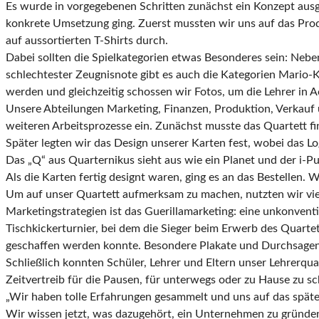
Es wurde in vorgegebenen Schritten zunächst ein Konzept ausge
konkrete Umsetzung ging. Zuerst mussten wir uns auf das Produ
auf aussortierten T-Shirts durch.
Dabei sollten die Spielkategorien etwas Besonderes sein: Neb
schlechtester Zeugnisnote gibt es auch die Kategorien Mario-
werden und gleichzeitig schossen wir Fotos, um die Lehrer in A
Unsere Abteilungen Marketing, Finanzen, Produktion, Verkauf 
weiteren Arbeitsprozesse ein. Zunächst musste das Quartett f
Später legten wir das Design unserer Karten fest, wobei das Lo
Das „Q“ aus Quarternikus sieht aus wie ein Planet und der i-Pu
Als die Karten fertig designt waren, ging es an das Bestellen.
Um auf unser Quartett aufmerksam zu machen, nutzten wir vie
Marketingstrategien ist das Guerillamarketing: eine unkonventi
Tischkickerturnier, bei dem die Sieger beim Erwerb des Quart
geschaffen werden konnte. Besondere Plakate und Durchsage
Schließlich konnten Schüler, Lehrer und Eltern unser Lehrerqu
Zeitvertreib für die Pausen, für unterwegs oder zu Hause zu sc
„Wir haben tolle Erfahrungen gesammelt und uns auf das späte
Wir wissen jetzt, was dazugehört, ein Unternehmen zu gründen