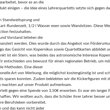
arbeitet, bevor es an die
kt einigen – die Idee eines Lehrerquartetts setzte sich gegen 
en Standweitsprung und
Kart-Rundenzeit, 1/2 l Wasser exen sowie Wandsitzen. Diese We
ction festzuhalten.
und Vorstand leiteten die
inanziert werden. Dies wurde durch das Angebot von Förderurku
go das Gesicht von Kopernikus sowie Quartettkarten abbildet und 
nkt ist ein Stern, was beides das astronomische Interesse Kopern
 Wir entschieden uns bewusst für einen regionalen Betrieb, um m
le Methoden. Eine dieser
onelle Art von Werbung, die möglichst kostengünstig ist und sch
etts sparen konnten. Zudem beklebten wir die Kickerfiguren mit
n machten auf unser Produkt aufmerksam.
artett gegen eine Spende von 3,50€ erwerben. Es war ein langer 
haffen. Wir wollten auch, dass die Schüler ihrer Lehrer besser u
re Berufsleben vorbereitet.
 und das kann nicht jeder