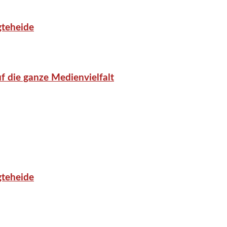
gteheide
f die ganze Medienvielfalt
gteheide