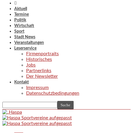
Aktuell
Termine
Politik
Wirtschaft
Sport
Stadt News
Veranstaltungen
Leserservice
Firmenportraits
Historisches
Jobs
Partnerlinks
Der Newsletter
Kontakt
Impressum
Datenschutzbedingungen