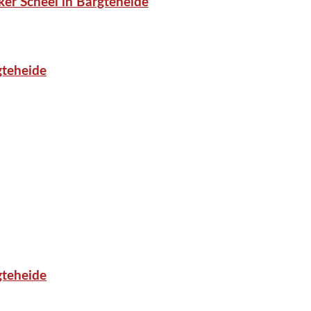
er Scheel in Bargteheide
gteheide
gteheide