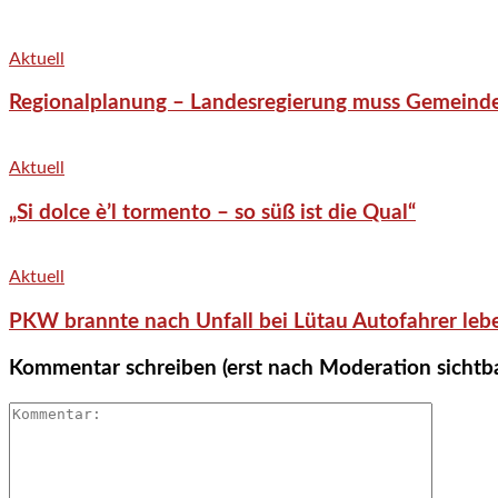
Aktuell
Regionalplanung – Landesregierung muss Gemeind
Aktuell
„Si dolce è’l tormento – so süß ist die Qual“
Aktuell
PKW brannte nach Unfall bei Lütau Autofahrer lebe
Kommentar schreiben (erst nach Moderation sichtb