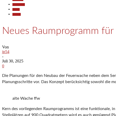
Gesellschaft
Politik
Termine
Neues Raumprogramm für d
Von
jp54
-
Juli 30, 2025
0
Die Planungen für den Neubau der Feuerwache neben dem Senio
Planungsschritte vor. Das Konzept berücksichtig sowohl die 
alte Wache ffw
Kern des vorliegenden Raumprogramms ist eine funktionale, i
Stellplätzen auf 900 Quadratmetern wird es auch genügend Pla