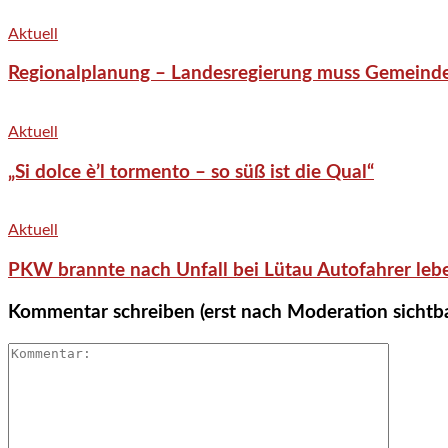
Aktuell
Regionalplanung – Landesregierung muss Gemeind
Aktuell
„Si dolce è’l tormento – so süß ist die Qual“
Aktuell
PKW brannte nach Unfall bei Lütau Autofahrer lebe
Kommentar schreiben (erst nach Moderation sichtb