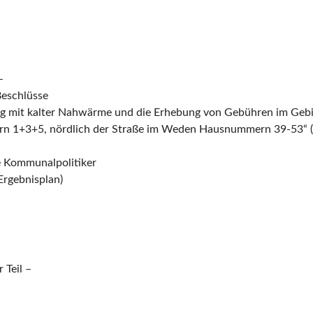
–
Beschlüsse
ng mit kalter Nahwärme und die Erhebung von Gebühren im Geb
 1+3+5, nördlich der Straße im Weden Hausnummern 39-53“ (
e Kommunalpolitiker
Ergebnisplan)
 Teil –