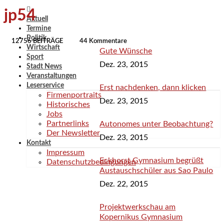
jp54
Aktuell
Termine
Politik
12756 BEITRÄGE
44 Kommentare
Wirtschaft
Gute Wünsche
Sport
Dez. 23, 2015
Stadt News
Veranstaltungen
Leserservice
Erst nachdenken, dann klicken
Firmenportraits
Dez. 23, 2015
Historisches
Jobs
Partnerlinks
Autonomes unter Beobachtung?
Der Newsletter
Dez. 23, 2015
Kontakt
Impressum
Eckhorst Gymnasium begrüßt
Datenschutzbedingungen
Austauschschüler aus Sao Paulo
Dez. 22, 2015
Projektwerkschau am
Kopernikus Gymnasium