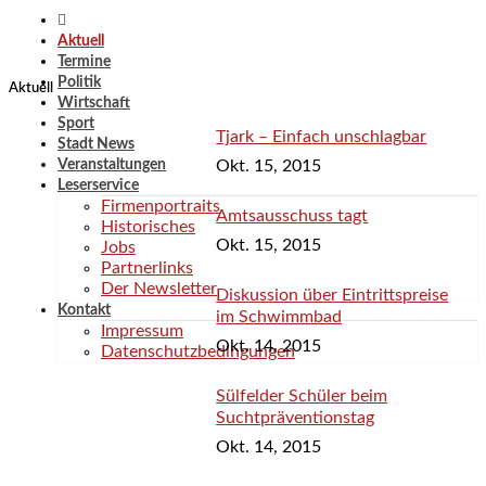
Polizeiberichte
Termine
Aktuell
Termine
Politik
Aktuell
Wirtschaft
Sport
Tjark – Einfach unschlagbar
Stadt News
Okt. 15, 2015
Veranstaltungen
Leserservice
Firmenportraits
Amtsausschuss tagt
Historisches
Okt. 15, 2015
Jobs
Partnerlinks
Der Newsletter
Diskussion über Eintrittspreise
Kontakt
im Schwimmbad
Impressum
Okt. 14, 2015
Datenschutzbedingungen
Sülfelder Schüler beim
Suchtpräventionstag
Okt. 14, 2015