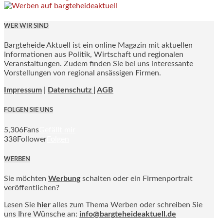
WER WIR SIND
Bargteheide Aktuell ist ein online Magazin mit aktuellen
Informationen aus Politik, Wirtschaft und regionalen
Veranstaltungen. Zudem finden Sie bei uns interessante
Vorstellungen von regional ansässigen Firmen.
Impressum
|
Datenschutz |
AGB
FOLGEN SIE UNS
5,306
Fans
Gefällt mir
338
Follower
Folgen
WERBEN
Sie möchten
Werbung
schalten oder ein Firmenportrait
veröffentlichen?
Lesen Sie
hier
alles zum Thema Werben oder schreiben Sie
uns Ihre Wünsche an:
info@bargteheideaktuell.de