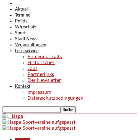
Aktuell
Termine
Politik
Wirtschaft
Sport
Stadt News
Veranstaltungen
Leserservice
Firmenportraits
Historisches
Jobs
Partnerlinks
Der Newsletter
Kontakt
Impressum
Datenschutzbedingungen
Empfehlung