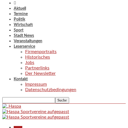
Aktuell
Termine
Politik
Wirtschaft
Sport
Stadt News
Veranstaltungen
Leserservice
Firmenportraits
Historisches
Jobs
Partnerlinks
Der Newsletter
Kontakt
Impressum
Datenschutzbedingungen
Aktuell