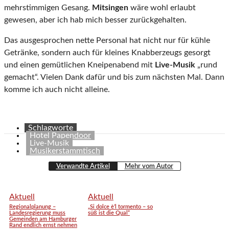
mehrstimmigen Gesang.
Mitsingen
wäre wohl erlaubt
gewesen, aber ich hab mich besser zurückgehalten.
Das ausgesprochen nette Personal hat nicht nur für kühle
Getränke, sondern auch für kleines Knabberzeugs gesorgt
und einen gemütlichen Kneipenabend mit
Live-Musik
„rund
gemacht“. Vielen Dank dafür und bis zum nächsten Mal. Dann
komme ich auch nicht alleine.
Schlagworte
Hotel Papendoor
Live-Musik
Musikerstammtisch
Verwandte Artikel
Mehr vom Autor
Aktuell
Aktuell
Regionalplanung –
„Si dolce è’l tormento – so
Landesregierung muss
süß ist die Qual“
Gemeinden am Hamburger
Rand endlich ernst nehmen