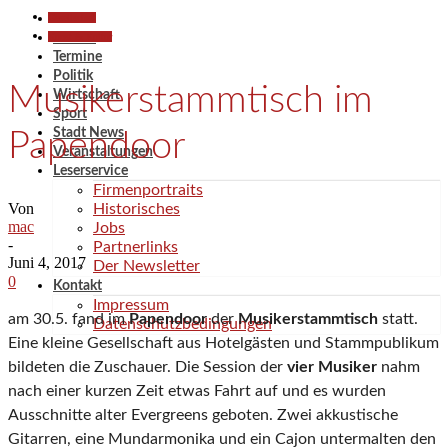
Gesellschaft
Kunst & Kultur
Aktuell
Termine
Politik
Musikerstammtisch im
Wirtschaft
Sport
Stadt News
Papendoor
Veranstaltungen
Leserservice
Firmenportraits
Von
Historisches
mac
Jobs
-
Partnerlinks
Juni 4, 2017
Der Newsletter
0
Kontakt
Impressum
am 30.5. fand im
Papendoor
der
Musikerstammtisch
statt.
Datenschutzbedingungen
Eine kleine Gesellschaft aus Hotelgästen und Stammpublikum
bildeten die Zuschauer. Die Session der
vier Musiker
nahm
nach einer kurzen Zeit etwas Fahrt auf und es wurden
Ausschnitte alter Evergreens geboten. Zwei akkustische
Gitarren, eine Mundarmonika und ein Cajon untermalten den