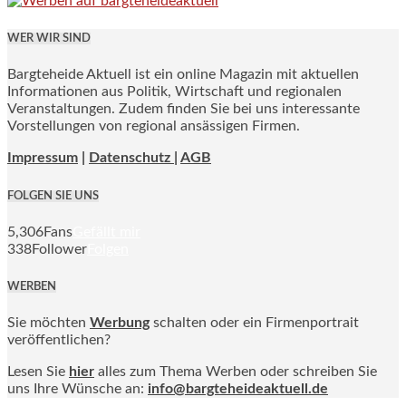
WER WIR SIND
Bargteheide Aktuell ist ein online Magazin mit aktuellen
Informationen aus Politik, Wirtschaft und regionalen
Veranstaltungen. Zudem finden Sie bei uns interessante
Vorstellungen von regional ansässigen Firmen.
Impressum
|
Datenschutz |
AGB
FOLGEN SIE UNS
5,306
Fans
Gefällt mir
338
Follower
Folgen
WERBEN
Sie möchten
Werbung
schalten oder ein Firmenportrait
veröffentlichen?
Lesen Sie
hier
alles zum Thema Werben oder schreiben Sie
uns Ihre Wünsche an:
info@bargteheideaktuell.de