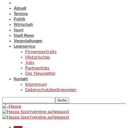
Aktuell
Termine
Politik
Wirtschaft
Sport
Stadt News
Veranstaltungen
Leserservice
Firmenportraits
Historisches
Jobs
Partnerlinks
Der Newsletter
Kontakt
Impressum
Datenschutzbedingungen
Aktuell