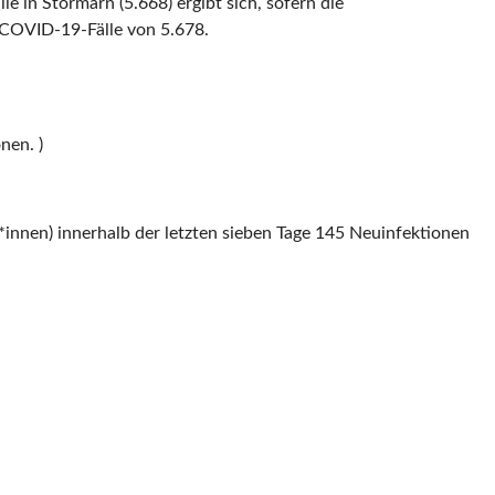
e in Stormarn (5.668) ergibt sich, sofern die
 COVID-19-Fälle von 5.678.
nen. )
innen) innerhalb der letzten sieben Tage 145 Neuinfektionen