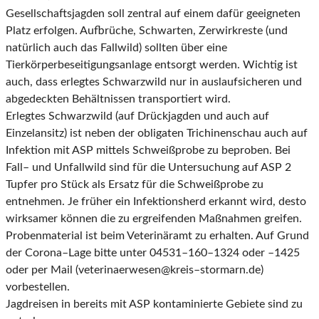
Gesellschaftsjagden soll zentral auf einem
dafür geeigneten
Platz erfolgen. Aufbrüc
he, Schwarten, Zerwirkreste (und
natürlich auch das
Fallwild) sollten über eine
Tierkörperbeseitigungsanlage entsorgt werden. Wichtig ist
auch, dass
erlegtes Schwarzwild nur in auslaufsicheren und
abgedeckten Behältnissen transportiert wird.
Erlegtes Schw
arzwild (auf Drückjagden und auch auf
Einzelansitz) ist neben der obligaten Trichi
nenschau auch auf
Infektion mit ASP mittels Schweißprobe zu beproben. Bei
Fall
–
und Unfallwild
sind für die Untersuchung auf ASP 2
Tupfer pro Stück als Ersatz für die Schweiß
probe zu
ent
nehmen. Je früher ein Infektionsherd erkannt wird, desto
wirksamer können die zu ergreifenden
Maßnahmen greifen.
Probenmaterial ist beim Veterinäramt zu erhalten. Auf Grund
der Corona
–
Lage bitte unter 045
31
–
160
–
1324
oder
–
1425
oder
per Mail (
veterinaerwesen@kreis
–
stormarn.de
)
vorbestellen.
Jagdreisen in bereits mit ASP kontaminierte Gebiete sind zu