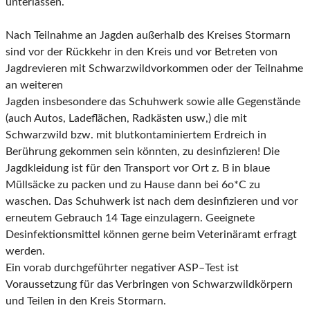
unterlassen.
Nach Teilnahme an Jagden außerhalb des Kreises
Stormarn
sind vor der Rückkeh
r in den Kreis
und vor Betreten von
Jagdrevieren mit Schwarzwildvorkommen oder der Teilnahme
an weiteren
Jagden insbesondere das Schuhwerk sowie alle Gegenstände
(auch Autos, Ladeflächen, Rad
kästen usw,) die mit
Schwarzwild bzw.
mit blut
kontaminiertem Erdr
eich in
Berührung gekommen
sein könnten, zu desinfizieren! Die
Jagdkleidung ist für den Transport vor Ort
z. B
in blaue
Müll
säcke zu packen und zu Hause dann bei 6o*C zu
waschen. Das Schuhwerk ist nach dem desin
fizieren und
vor
erneutem Gebrauch
14 Tage ei
nzulagern.
Geeignete
Desinfektionsmittel können
gerne beim Veterinäramt erfragt
werden.
Ein vorab durchgeführter negativer ASP
–
Test ist
Voraussetzung für das Verbringen von Schwarz
wildkörpern
und Teilen in den Kreis
Stormarn.