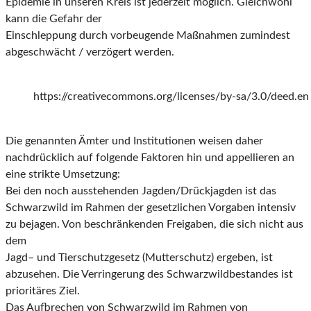
Epidemie in unseren Kreis ist jederzeit möglich. Gleichwohl
k
ann
die
Gefahr der
Einschleppung
durch vorbeugende Maßnahmen zumindest
abgeschwächt / verzögert werden.
https://creativecommons.org/licenses/by-sa/3.0/deed.en
Die genannten Ämter und Institutionen weisen daher
nachdr
ücklich auf folgende Faktoren hin
und appellieren an
eine strikte Umsetzung:
Bei den noch ausstehenden Jagden/Drückjagden ist das
Schwarzwild im Rahmen der gesetzli
chen Vorgaben intensiv
zu bejagen. Von beschränkenden Freigaben, die sich nicht aus
dem
Jag
d
–
und Tierschutzgesetz (Mutterschutz) ergeben, ist
abzusehen. Die Verringerung des
Schwarzwildbestandes ist
prioritäres Ziel.
Das Aufbrechen von Schwarzwild im Rahmen von