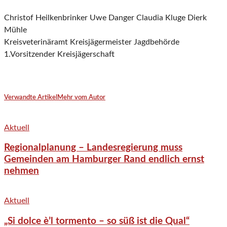
Christof Heilkenbrinker
Uwe Danger
Claudia Kluge
Dierk
Mühle
Kreisveterinäramt
K
reisjägermeister
Jagdbehörde
1.Vors
i
tzender Kreisjägerschaft
Verwandte Artikel
Mehr vom Autor
Aktuell
Regionalplanung – Landesregierung muss
Gemeinden am Hamburger Rand endlich ernst
nehmen
Aktuell
„Si dolce è’l tormento – so süß ist die Qual“