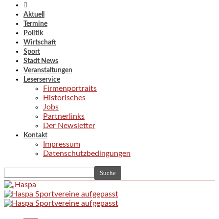
Aktuell
Termine
Politik
Wirtschaft
Sport
Stadt News
Veranstaltungen
Leserservice
Firmenportraits
Historisches
Jobs
Partnerlinks
Der Newsletter
Kontakt
Impressum
Datenschutzbedingungen