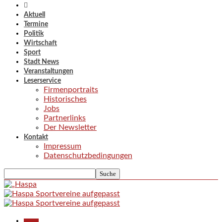
Aktuell
Termine
Politik
Wirtschaft
Sport
Stadt News
Veranstaltungen
Leserservice
Firmenportraits
Historisches
Jobs
Partnerlinks
Der Newsletter
Kontakt
Impressum
Datenschutzbedingungen
Aktuell